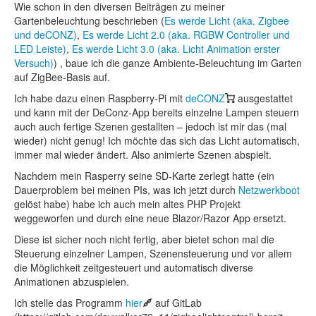
Wie schon in den diversen Beiträgen zu meiner
Gartenbeleuchtung beschrieben (
Es werde Licht (aka. Zigbee
und deCONZ)
,
Es werde Licht 2.0 (aka. RGBW Controller und
LED Leiste)
,
Es werde Licht 3.0 (aka. Licht Animation erster
Versuch)
) , baue ich die ganze Ambiente-Beleuchtung im Garten
auf ZigBee-Basis auf.
Ich habe dazu einen Raspberry-Pi mit
deCONZ
ausgestattet
und kann mit der DeConz-App bereits einzelne Lampen steuern
auch auch fertige Szenen gestallten – jedoch ist mir das (mal
wieder) nicht genug! Ich möchte das sich das Licht automatisch,
immer mal wieder ändert. Also animierte Szenen abspielt.
Nachdem mein Rasperry seine SD-Karte zerlegt hatte (ein
Dauerproblem bei meinen PIs, was ich jetzt durch
Netzwerkboot
gelöst habe) habe ich auch mein altes PHP Projekt
weggeworfen und durch eine neue Blazor/Razor App ersetzt.
Diese ist sicher noch nicht fertig, aber bietet schon mal die
Steuerung einzelner Lampen, Szenensteuerung und vor allem
die Möglichkeit zeitgesteuert und automatisch diverse
Animationen abzuspielen.
Ich stelle das Programm
hier
auf GitLab