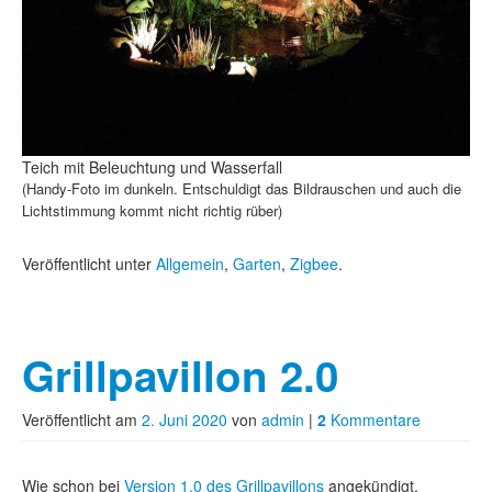
Teich mit Beleuchtung und Wasserfall
(Handy-Foto im dunkeln. Entschuldigt das Bildrauschen und auch die
Lichtstimmung kommt nicht richtig rüber)
Veröffentlicht unter
Allgemein
,
Garten
,
Zigbee
.
Grillpavillon 2.0
Veröffentlicht am
2. Juni 2020
von
admin
|
2
Kommentare
Wie schon bei
Version 1.0 des Grillpavillons
angekündigt,