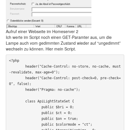
Aufruf einer Webseite im Homeserver 2
Ich werte im Script noch einen GET-Paramter aus, um die
Lampe auch vom gedimmten Zustand wieder auf “ungedimmt”
wechseln zu können. Hier mein Script.
<?php

	header("Cache-Control: no-store, no-cache, must
-revalidate, max-age=0");

	header("Cache-Control: post-check=0, pre-check=
0", false);

	header("Pragma: no-cache");

	class ApiLightStateSet {

		public $bri = 0;

		public $ct = 0;

		public $on = true;

		public $colormode = "ct";
