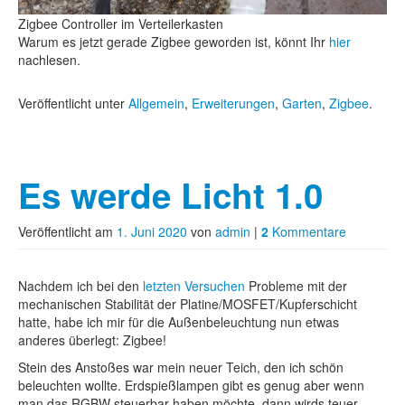
Zigbee Controller im Verteilerkasten
Warum es jetzt gerade Zigbee geworden ist, könnt Ihr
hier
nachlesen.
Veröffentlicht unter
Allgemein
,
Erweiterungen
,
Garten
,
Zigbee
.
Es werde Licht 1.0
Veröffentlicht am
1. Juni 2020
von
admin
|
2
Kommentare
Nachdem ich bei den
letzten Versuchen
Probleme mit der
mechanischen Stabilität der Platine/MOSFET/Kupferschicht
hatte, habe ich mir für die Außenbeleuchtung nun etwas
anderes überlegt: Zigbee!
Stein des Anstoßes war mein neuer Teich, den ich schön
beleuchten wollte. Erdspießlampen gibt es genug aber wenn
man das RGBW steuerbar haben möchte, dann wirds teuer.