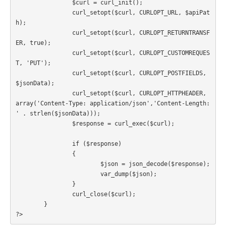
		$curl = curl_init();

		curl_setopt($curl, CURLOPT_URL, $apiPat
h);

		curl_setopt($curl, CURLOPT_RETURNTRANSF
ER, true);

		curl_setopt($curl, CURLOPT_CUSTOMREQUES
T, 'PUT');

		curl_setopt($curl, CURLOPT_POSTFIELDS, 
$jsonData);

		curl_setopt($curl, CURLOPT_HTTPHEADER, 
array('Content-Type: application/json','Content-Length: 
' . strlen($jsonData)));

		$response = curl_exec($curl);		
		if ($response)

		{

			$json = json_decode($response);

			var_dump($json);

		}

		curl_close($curl);

	}

?>