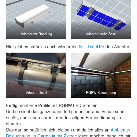
Adapter mit Rundung
Adapter flache Seite
Hier gibt es natürlich auch wieder die
STL-Datei
für den Adapter.
Adapter Detail
RGBW Beleuchtung
Fertig montierte Profile mit RGBW LED Streifen
Und so sieht das ganze dann fertig montiert aus. Schon sehr
schön, aber eben nur mit der dusseligen Fernbedienung zu
steuern.
Das darf so natürlich nicht bleiben und da ich alles an
Ambiente-
Beleuchtung im Garten ja mit Zigbee
lösen möchte, habe ich mir