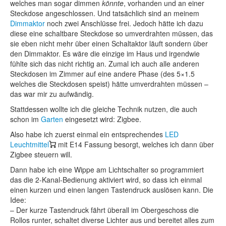
welches man sogar dimmen
könnte
, vorhanden und an einer
Steckdose angeschlossen. Und tatsächlich sind an meinem
Dimmaktor
noch zwei Anschlüsse frei. Jedoch hätte ich dazu
diese eine schaltbare Steckdose so umverdrahten müssen, das
sie eben nicht mehr über einen Schaltaktor läuft sondern über
den Dimmaktor. Es wäre die einzige im Haus und irgendwie
fühlte sich das nicht richtig an. Zumal ich auch alle anderen
Steckdosen im Zimmer auf eine andere Phase (des 5×1.5
welches die Steckdosen speist) hätte umverdrahten müssen –
das war mir zu aufwändig.
Stattdessen wollte ich die gleiche Technik nutzen, die auch
schon im
Garten
eingesetzt wird: Zigbee.
Also habe ich zuerst einmal ein entsprechendes
LED
Leuchtmittel
mit E14 Fassung besorgt, welches ich dann über
Zigbee steuern will.
Dann habe ich eine Wippe am Lichtschalter so programmiert
das die 2-Kanal-Bedienung aktiviert wird, so dass ich einmal
einen kurzen und einen langen Tastendruck auslösen kann. Die
Idee:
– Der kurze Tastendruck fährt überall im Obergeschoss die
Rollos runter, schaltet diverse Lichter aus und bereitet alles zum