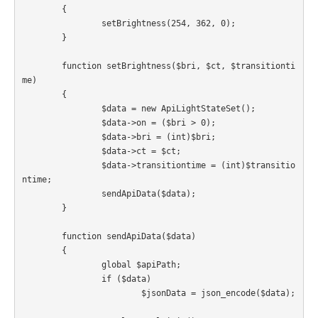
	{

		setBrightness(254, 362, 0);

	}

	function setBrightness($bri, $ct, $transitionti
me)

	{

		$data = new ApiLightStateSet();

		$data->on = ($bri > 0);

		$data->bri = (int)$bri;

		$data->ct = $ct;

		$data->transitiontime = (int)$transitio
ntime;

		sendApiData($data);

	}

	function sendApiData($data)

	{

		global $apiPath;

		if ($data)

			$jsonData = json_encode($data);
