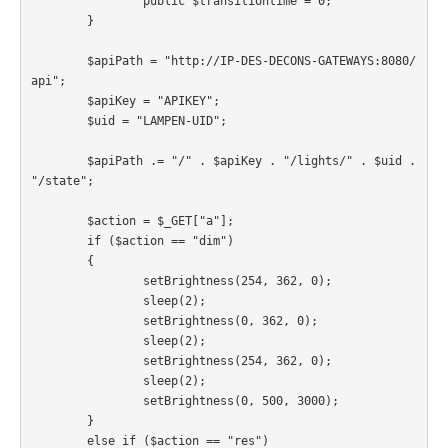
		public $transitiontime = 0;

	}

	$apiPath = "http://IP-DES-DECONS-GATEWAYS:8080/
api";

	$apiKey = "APIKEY";

	$uid = "LAMPEN-UID";

	$apiPath .= "/" . $apiKey . "/lights/" . $uid . 
"/state";

	$action = $_GET["a"];

	if ($action == "dim")

	{		

		setBrightness(254, 362, 0);

		sleep(2);

		setBrightness(0, 362, 0);

		sleep(2);

		setBrightness(254, 362, 0);

		sleep(2);

		setBrightness(0, 500, 3000);

	}

	else if ($action == "res")
