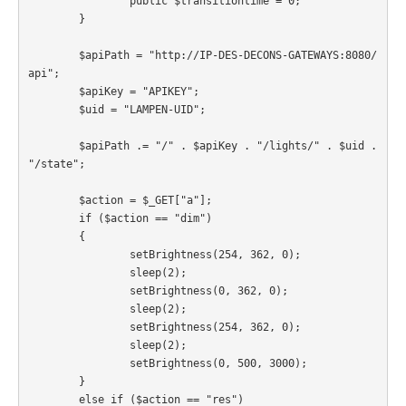
		public $transitiontime = 0;

	}

	$apiPath = "http://IP-DES-DECONS-GATEWAYS:8080/
api";

	$apiKey = "APIKEY";

	$uid = "LAMPEN-UID";

	$apiPath .= "/" . $apiKey . "/lights/" . $uid . 
"/state";

	$action = $_GET["a"];

	if ($action == "dim")

	{		

		setBrightness(254, 362, 0);

		sleep(2);

		setBrightness(0, 362, 0);

		sleep(2);

		setBrightness(254, 362, 0);

		sleep(2);

		setBrightness(0, 500, 3000);

	}

	else if ($action == "res")
