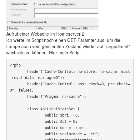
Aufruf einer Webseite im Homeserver 2
Ich werte im Script noch einen GET-Paramter aus, um die
Lampe auch vom gedimmten Zustand wieder auf “ungedimmt”
wechseln zu können. Hier mein Script.
<?php

	header("Cache-Control: no-store, no-cache, must
-revalidate, max-age=0");

	header("Cache-Control: post-check=0, pre-check=
0", false);

	header("Pragma: no-cache");

	class ApiLightStateSet {

		public $bri = 0;

		public $ct = 0;

		public $on = true;

		public $colormode = "ct";
