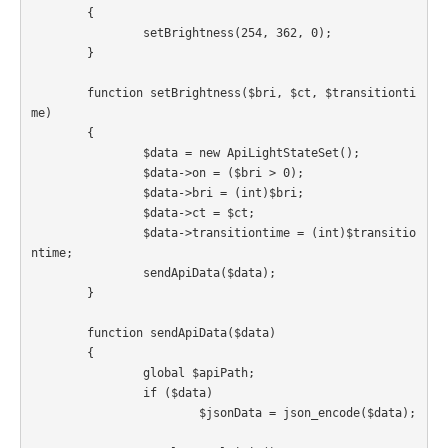
	{

		setBrightness(254, 362, 0);

	}

	function setBrightness($bri, $ct, $transitionti
me)

	{

		$data = new ApiLightStateSet();

		$data->on = ($bri > 0);

		$data->bri = (int)$bri;

		$data->ct = $ct;

		$data->transitiontime = (int)$transitio
ntime;

		sendApiData($data);

	}

	function sendApiData($data)

	{

		global $apiPath;

		if ($data)

			$jsonData = json_encode($data);
