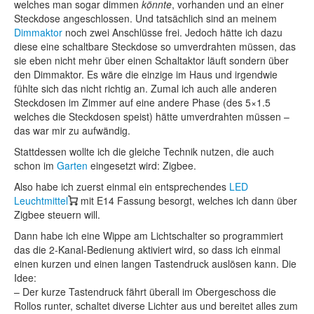
welches man sogar dimmen
könnte
, vorhanden und an einer
Steckdose angeschlossen. Und tatsächlich sind an meinem
Dimmaktor
noch zwei Anschlüsse frei. Jedoch hätte ich dazu
diese eine schaltbare Steckdose so umverdrahten müssen, das
sie eben nicht mehr über einen Schaltaktor läuft sondern über
den Dimmaktor. Es wäre die einzige im Haus und irgendwie
fühlte sich das nicht richtig an. Zumal ich auch alle anderen
Steckdosen im Zimmer auf eine andere Phase (des 5×1.5
welches die Steckdosen speist) hätte umverdrahten müssen –
das war mir zu aufwändig.
Stattdessen wollte ich die gleiche Technik nutzen, die auch
schon im
Garten
eingesetzt wird: Zigbee.
Also habe ich zuerst einmal ein entsprechendes
LED
Leuchtmittel
mit E14 Fassung besorgt, welches ich dann über
Zigbee steuern will.
Dann habe ich eine Wippe am Lichtschalter so programmiert
das die 2-Kanal-Bedienung aktiviert wird, so dass ich einmal
einen kurzen und einen langen Tastendruck auslösen kann. Die
Idee:
– Der kurze Tastendruck fährt überall im Obergeschoss die
Rollos runter, schaltet diverse Lichter aus und bereitet alles zum