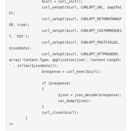
		$curl = curl_init();

		curl_setopt($curl, CURLOPT_URL, $apiPat
h);

		curl_setopt($curl, CURLOPT_RETURNTRANSF
ER, true);

		curl_setopt($curl, CURLOPT_CUSTOMREQUES
T, 'PUT');

		curl_setopt($curl, CURLOPT_POSTFIELDS, 
$jsonData);

		curl_setopt($curl, CURLOPT_HTTPHEADER, 
array('Content-Type: application/json','Content-Length: 
' . strlen($jsonData)));

		$response = curl_exec($curl);		
		if ($response)

		{

			$json = json_decode($response);

			var_dump($json);

		}

		curl_close($curl);

	}

?>