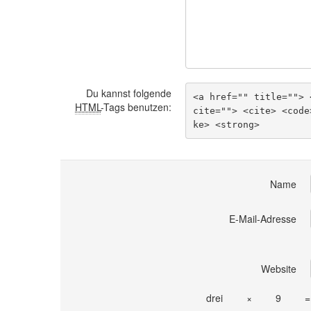
Du kannst folgende
<a href="" title=""> 
HTML
-Tags benutzen:
cite=""> <cite> <code
ke> <strong> 
Name
E-Mail-Adresse
Website
drei
×
9