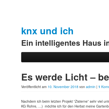
knx und ich
Ein intelligentes Haus 
Zum Inhalt wechseln
Zum sekundären Inhalt wechseln
Hauptmenü
Es werde Licht – be
Veröffentlicht am
10. November 2018
von
admin
|
1
Komm
Nachdem ich beim letzten Projekt “Zisterne” sehr viel
KG Rohre, …) möchte ich für den Herbst meine Gartenbel