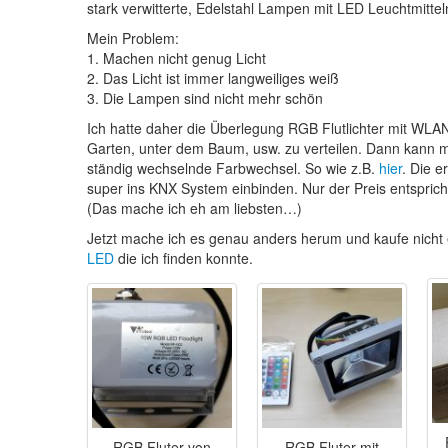
stark verwitterte, Edelstahl Lampen mit LED Leuchtmittel
Mein Problem:
1. Machen nicht genug Licht
2. Das Licht ist immer langweiliges weiß
3. Die Lampen sind nicht mehr schön
Ich hatte daher die Überlegung RGB Flutlichter mit WLA
Garten, unter dem Baum, usw. zu verteilen. Dann kann
ständig wechselnde Farbwechsel. So wie z.B.
hier
. Die e
super ins KNX System einbinden. Nur der Preis entsprich
(Das mache ich eh am liebsten…)
Jetzt mache ich es genau anders herum und kaufe nicht e
LED
die ich finden konnte.
RGB Fluter von
RGB Fluter mit