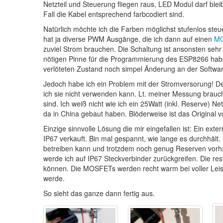
Netzteil und Steuerung fliegen raus, LED Modul darf ble
Fall die Kabel entsprechend farbcodiert sind.
Natürlich möchte ich die Farben möglichst stufenlos ste
hat ja diverse PWM Ausgänge, die ich dann auf einen
MO
zuviel Strom brauchen. Die Schaltung ist ansonsten sehr ü
nötigen Pinne für die Programmierung des ESP8266 habe
verlöteten Zustand noch simpel Änderung an der Softwa
Jedoch habe ich ein Problem mit der Stromversorung! Den
ich sie nicht verwenden kann. Lt. meiner Messung brauch
sind. Ich weiß nicht wie ich ein 25Watt (inkl. Reserve) 
da in China gebaut haben. Blöderweise ist das Original 
Einzige sinnvolle Lösung die mir eingefallen ist: Ein ext
IP67 verkauft. Bin mal gespannt, wie lange es durchhält
betreiben kann und trotzdem noch genug Reserven vorha
werde ich auf IP67 Steckverbinder zurückgreifen. Die rest
können. Die MOSFETs werden recht warm bei voller Leis
werde.
So sieht das ganze dann fertig aus.