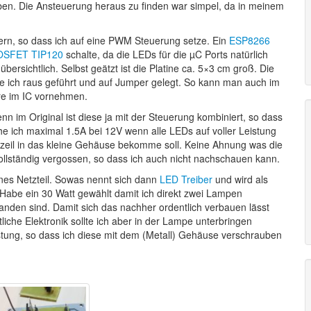
iben. Die Ansteuerung heraus zu finden war simpel, da in meinem
uern, so dass ich auf eine PWM Steuerung setze. Ein
ESP8266
SFET TIP120
schalte, da die LEDs für die µC Ports natürlich
bersichtlich. Selbst geätzt ist die Platine ca. 5×3 cm groß. Die
 ich raus geführt und auf Jumper gelegt. So kann man auch im
re im IC vornehmen.
n im Original ist diese ja mit der Steuerung kombiniert, so dass
e ich maximal 1.5A bei 12V wenn alle LEDs auf voller Leistung
Netzeil in das kleine Gehäuse bekomme soll. Keine Ahnung was die
vollständig vergossen, so dass ich auch nicht nachschauen kann.
ernes Netzteil. Sowas nennt sich dann
LED Treiber
und wird als
. Habe ein 30 Watt gewählt damit ich direkt zwei Lampen
nden sind. Damit sich das nachher ordentlich verbauen lässt
liche Elektronik sollte ich aber in der Lampe unterbringen
tung, so dass ich diese mit dem (Metall) Gehäuse verschrauben