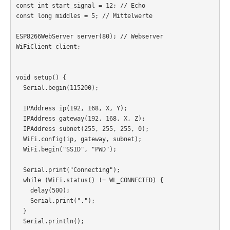
const int start_signal = 12; // Echo

const long middles = 5; // Mittelwerte

ESP8266WebServer server(80); // Webserver

WiFiClient client;

void setup() {

  Serial.begin(115200);

  IPAddress ip(192, 168, X, Y);

  IPAddress gateway(192, 168, X, Z); 

  IPAddress subnet(255, 255, 255, 0); 

  WiFi.config(ip, gateway, subnet);

  WiFi.begin("SSID", "PWD");

  Serial.print("Connecting");

  while (WiFi.status() != WL_CONNECTED) {

    delay(500);

    Serial.print(".");

  }

  Serial.println();
