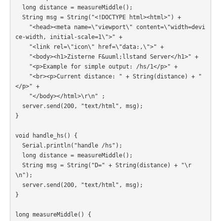
  long distance = measureMiddle();

  String msg = String("<!DOCTYPE html><html>") + 

    "<head><meta name=\"viewport\" content=\"width=devi
ce-width, initial-scale=1\">" + 

    "<link rel=\"icon\" href=\"data:,\">" + 

    "<body><h1>Zisterne F&uuml;llstand Server</h1>" + 

    "<p>Example for simple output: /hs/1</p>" + 

    "<br><p>Current distance: " + String(distance) + "
</p>" + 

    "</body></html>\r\n" ;

  server.send(200, "text/html", msg); 

}

void handle_hs() {

  Serial.println("handle /hs");

  long distance = measureMiddle();

  String msg = String("D=" + String(distance) + "\r
\n");

  server.send(200, "text/html", msg); 

} 

long measureMiddle() {
