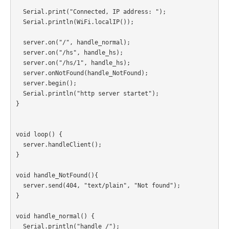
  Serial.print("Connected, IP address: ");

  Serial.println(WiFi.localIP());  

  server.on("/", handle_normal);

  server.on("/hs", handle_hs);

  server.on("/hs/1", handle_hs);

  server.onNotFound(handle_NotFound);  

  server.begin();

  Serial.println("http server startet");

}

void loop() {

  server.handleClient();

}

void handle_NotFound(){

  server.send(404, "text/plain", "Not found");

}

void handle_normal() {

  Serial.println("handle /");
