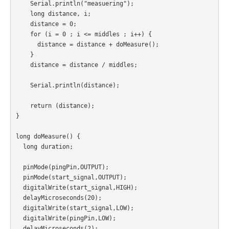
    Serial.println("measuering");

    long distance, i; 

    distance = 0;

    for (i = 0 ; i <= middles ; i++) {

      distance = distance + doMeasure();

    } 

    distance = distance / middles;  

    Serial.println(distance);

    return (distance);    

}

long doMeasure() {

  long duration;

  pinMode(pingPin,OUTPUT);

  pinMode(start_signal,OUTPUT);

  digitalWrite(start_signal,HIGH);

  delayMicroseconds(20);

  digitalWrite(start_signal,LOW);

  digitalWrite(pingPin,LOW);

  delayMicroseconds(2);
