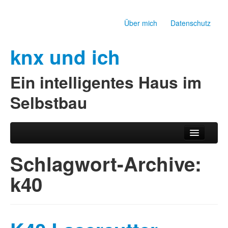
Über mich
Datenschutz
knx und ich
Ein intelligentes Haus im
Selbstbau
Zum Inhalt wechseln
Zum sekundären Inhalt wechseln
Hauptmenü
Schlagwort-Archive:
k40