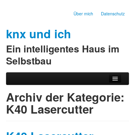
Über mich
Datenschutz
knx und ich
Ein intelligentes Haus im
Selbstbau
Zum Inhalt wechseln
Zum sekundären Inhalt wechseln
Hauptmenü
Archiv der Kategorie:
K40 Lasercutter