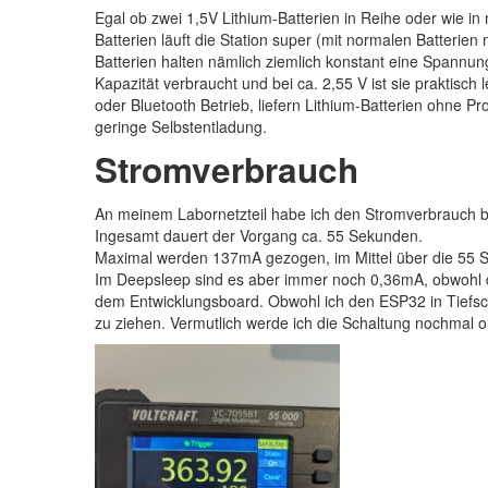
Egal ob zwei 1,5V Lithium-Batterien in Reihe oder wie in
Batterien läuft die Station super (mit normalen Batterien
Batterien halten nämlich ziemlich konstant eine Spannu
Kapazität verbraucht und bei ca. 2,55 V ist sie praktisch
oder Bluetooth Betrieb, liefern Lithium-Batterien ohne P
geringe Selbstentladung.
Stromverbrauch
An meinem Labornetzteil habe ich den Stromverbrauch 
Ingesamt dauert der Vorgang ca. 55 Sekunden.
Maximal werden 137mA gezogen, im Mittel über die 55 
Im Deepsleep sind es aber immer noch 0,36mA, obwohl der
dem Entwicklungsboard. Obwohl ich den ESP32 in Tiefsch
zu ziehen. Vermutlich werde ich die Schaltung nochmal