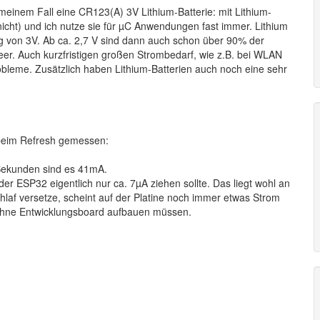
 meinem Fall eine CR123(A) 3V Lithium-Batterie: mit Lithium-
 nicht) und ich nutze sie für µC Anwendungen fast immer. Lithium
ng von 3V. Ab ca. 2,7 V sind dann auch schon über 90% der
 leer. Auch kurzfristigen großen Strombedarf, wie z.B. bei WLAN
robleme. Zusätzlich haben Lithium-Batterien auch noch eine sehr
beim Refresh gemessen:
Sekunden sind es 41mA.
 ESP32 eigentlich nur ca. 7µA ziehen sollte. Das liegt wohl an
laf versetze, scheint auf der Platine noch immer etwas Strom
 ohne Entwicklungsboard aufbauen müssen.