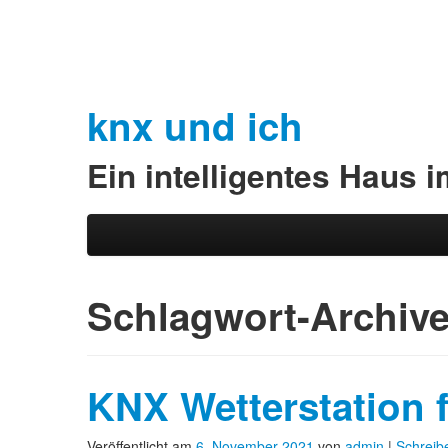
knx und ich
Ein intelligentes Haus 
Zum Inhalt wechseln
Zum sekundären Inhalt wechseln
Hauptmenü
Schlagwort-Archiv
KNX Wetterstation 
Veröffentlicht am
6. November 2021
von
admin
|
Schreib