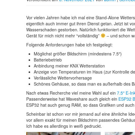
Vor vielen Jahren habe ich mal eine Stand-Alone Wette
eigentlich auch immer gut ihren Dienst getan. Jetzt ist
Wasserschaden gestorben. Natürlich funktioniert die We
Gerät für mich nicht mehr “vollständig”
– und schon wa
Folgende Anforderungen habe ich festgelegt:
Möglichst größer Bildschirm (mindestens 7.5″)
Batteriebetrieb
Anbindung meiner KNX Wetterstation
Anzeige von Temperaturen im Haus (zur Kontrolle 
Verlässliche Wettervorhersage
Schönes Gehäuse, so dass man es außerhalb des Ba
Nach etwas Recherche viel meine Wahl auf ein
7.5″ E-In
Passenderweise hat Waveshare auch gleich ein
ESP32 B
ESP32 hat auch genug RAM, so dass Grafiken und auch d
Scheinbar ist schon vor mir jemand auf eine ähnliche 
vor allem exakt für meinen Bildschirm passendes Gehäuse
Ich habe es allerdings in weiß gedruckt.