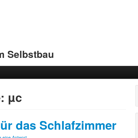
im Selbstbau
e:
µc
für das Schlafzimmer
e eine Antwort