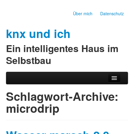
Über mich
Datenschutz
knx und ich
Ein intelligentes Haus im
Selbstbau
Zum Inhalt wechseln
Zum sekundären Inhalt wechseln
Hauptmenü
Schlagwort-Archive:
microdrip