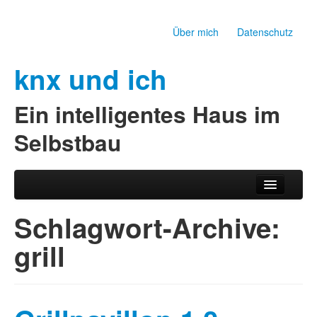
Über mich
Datenschutz
knx und ich
Ein intelligentes Haus im
Selbstbau
Zum Inhalt wechseln
Zum sekundären Inhalt wechseln
Hauptmenü
Schlagwort-Archive:
grill